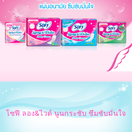
โซฟี ลอง&ไวด์ นูนกระชับ ซึมซับมั่นใจ